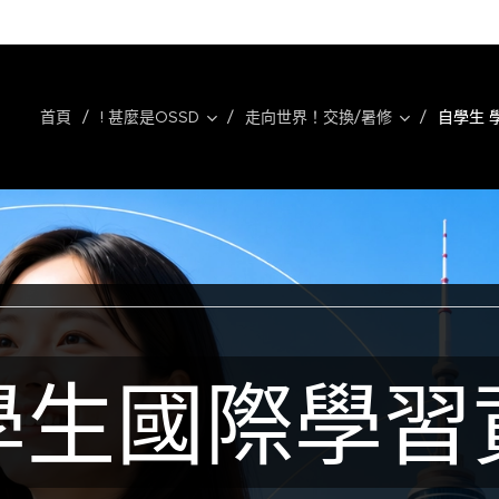
首頁
! 甚麼是OSSD
走向世界！交換/暑修
自學生 
學生國際學習