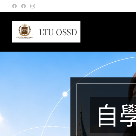
LTU OSSD
自